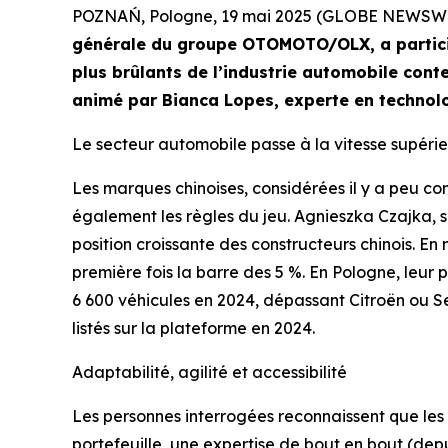
POZNAŃ, Pologne, 19 mai 2025 (GLOBE NEWSW
générale du groupe OTOMOTO/OLX, a participé
plus brûlants de l’industrie automobile con
animé par Bianca Lopes, experte en technolo
Le secteur automobile passe à la vitesse supéri
Les marques chinoises, considérées il y a peu c
également les règles du jeu. Agnieszka Czajka, 
position croissante des constructeurs chinois. E
première fois la barre des 5 %. En Pologne, leur 
6 600 véhicules en 2024, dépassant Citroën ou
listés sur la plateforme en 2024.
Adaptabilité, agilité et accessibilité
Les personnes interrogées reconnaissent que les 
portefeuille, une expertise de bout en bout (depui