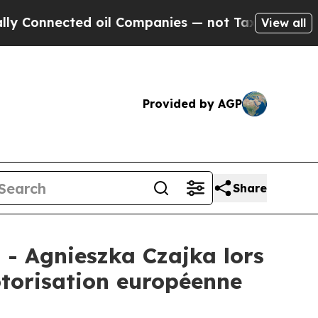
onnected oil Companies — not Taxpayers — the Ch
View all
Provided by AGP
Share
 - Agnieszka Czajka lors
otorisation européenne