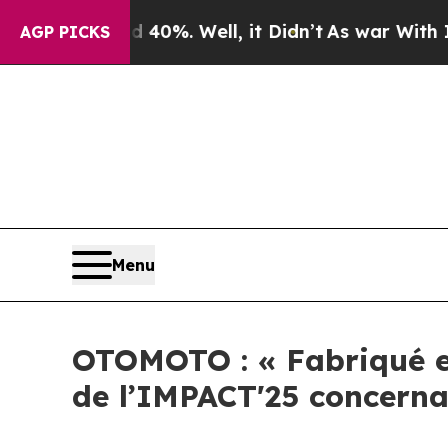
Around 40%. Well, it Didn’t
As war With Iran Dr
AGP PICKS
Menu
OTOMOTO : « Fabriqué en
de l’IMPACT'25 concerna