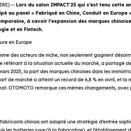
IRE) --
Lors du salon IMPACT'25 qui s’est tenu cette a
 au panel « Fabriqué en Chine, Conduit en Europe », e
temporaine, à savoir l’expansion des marques chinoise
gie et en Fintech.
eure en Europe
omme des acteurs de niche, non seulement gagnent désorma
se référant à la situation actuelle du marché, a partagé 
n mars 2025, la part des marques chinoises dans les immat
part de marché a atteint un record de 6,8 % en avril, et l
 Seat. OTOMOTO remarque ces mêmes changements, avec plu
fabricants chinois ont adopté une stratégie d’entrée sophis
s les batteries jusqu’à la fabrication), et l’établissement d